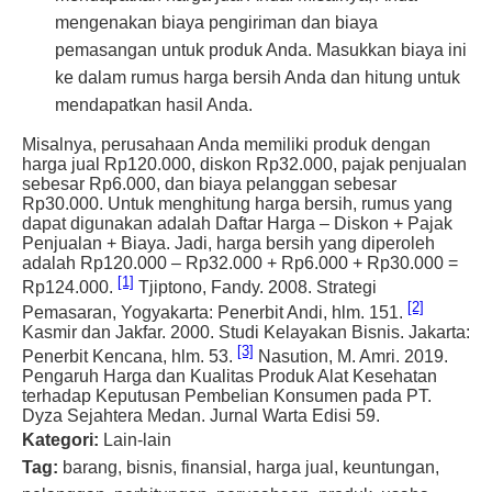
mengenakan biaya pengiriman dan biaya
pemasangan untuk produk Anda. Masukkan biaya ini
ke dalam rumus harga bersih Anda dan hitung untuk
mendapatkan hasil Anda.
Misalnya, perusahaan Anda memiliki produk dengan
harga jual Rp120.000, diskon Rp32.000, pajak penjualan
sebesar Rp6.000, dan biaya pelanggan sebesar
Rp30.000. Untuk menghitung harga bersih, rumus yang
dapat digunakan adalah Daftar Harga – Diskon + Pajak
Penjualan + Biaya. Jadi, harga bersih yang diperoleh
adalah Rp120.000 – Rp32.000 + Rp6.000 + Rp30.000 =
[1]
Rp124.000.
Tjiptono, Fandy. 2008. Strategi
[2]
Pemasaran, Yogyakarta: Penerbit Andi, hlm. 151.
Kasmir dan Jakfar. 2000. Studi Kelayakan Bisnis. Jakarta:
[3]
Penerbit Kencana, hlm. 53.
Nasution, M. Amri. 2019.
Pengaruh Harga dan Kualitas Produk Alat Kesehatan
terhadap Keputusan Pembelian Konsumen pada PT.
Dyza Sejahtera Medan. Jurnal Warta Edisi 59.
Kategori:
Lain-lain
Tag:
barang, bisnis, finansial, harga jual, keuntungan,