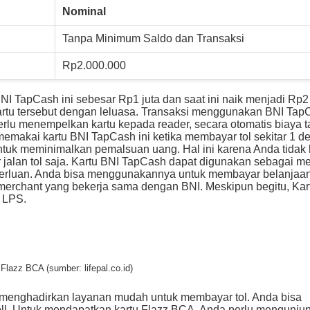
Nominal
Tanpa Minimum Saldo dan Transaksi
Rp2.000.000
 TapCash ini sebesar Rp1 juta dan saat ini naik menjadi Rp2 
rtu tersebut dengan leluasa. Transaksi menggunakan BNI Tap
rlu menempelkan kartu kepada reader, secara otomatis biaya ta
makai kartu BNI TapCash ini ketika membayar tol sekitar 1 det
an untuk meminimalkan pemalsuan uang. Hal ini karena Anda tidak
lan tol saja. Kartu BNI TapCash dapat digunakan sebagai m
erluan. Anda bisa menggunakannya untuk membayar belanjaan
merchant yang bekerja sama dengan BNI. Meskipun begitu, Kar
h LPS.
 Flazz BCA (sumber: lifepal.co.id)
 menghadirkan layanan mudah untuk membayar tol. Anda bisa
ll. Untuk mendapatkan kartu Flazz BCA, Anda perlu mengunjun