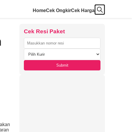
Home
Cek Ongkir
Cek Harga
Cek Resi Paket
n
Submit
nakan
yaran