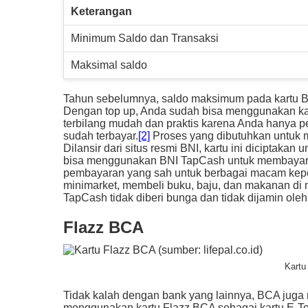
Keterangan
Minimum Saldo dan Transaksi
Maksimal saldo
Tahun sebelumnya, saldo maksimum pada kartu BNI
Dengan top up, Anda sudah bisa menggunakan ka
terbilang mudah dan praktis karena Anda hanya pe
sudah terbayar.
[2]
Proses yang dibutuhkan untuk me
Dilansir dari situs resmi BNI, kartu ini diciptak
bisa menggunakan BNI TapCash untuk membayar ja
pembayaran yang sah untuk berbagai macam kep
minimarket, membeli buku, baju, dan makanan di 
TapCash tidak diberi bunga dan tidak dijamin ole
Flazz BCA
Kartu
Tidak kalah dengan bank yang lainnya, BCA juga
menggunakan kartu Flazz BCA sebagai kartu E-To