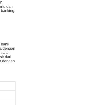
an
artu dan
 banking.
n bank
ma dengan
n salah
ir dari
ma dengan