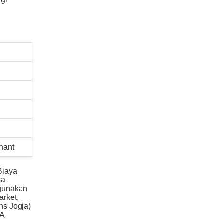
hant
Biaya
sa
igunakan
arket,
ns Jogja)
CA