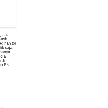
juta.
Cash
gihan tol
ik saja.
 hanya
edia
 di
tu BNI
gi