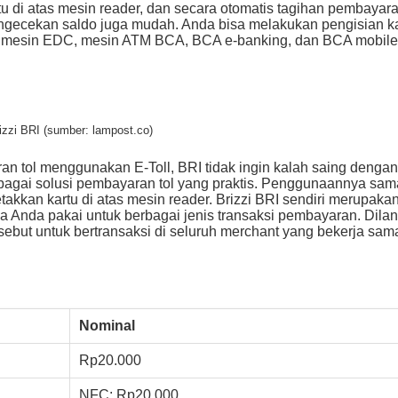
tu di atas mesin reader, dan secara otomatis tagihan pembayar
ngecekan saldo juga mudah. Anda bisa melakukan pengisian k
 mesin EDC, mesin ATM BCA, BCA e-banking, dan BCA mobile
izzi BRI (sumber: lampost.co)
n tol menggunakan E-Toll, BRI tidak ingin kalah saing denga
sebagai solusi pembayaran tol yang praktis. Penggunaannya sa
kkan kartu di atas mesin reader. Brizzi BRI sendiri merupaka
a Anda pakai untuk berbagai jenis transaksi pembayaran. Dilans
sebut untuk bertransaksi di seluruh merchant yang bekerja sa
Nominal
Rp20.000
NFC: Rp20.000