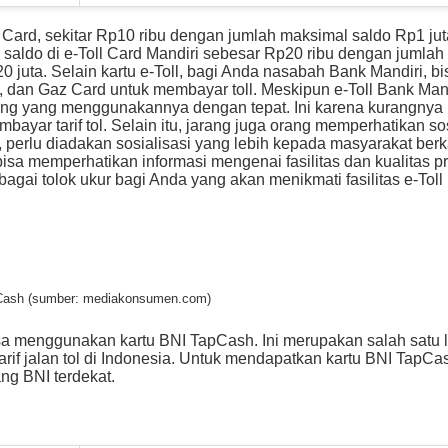
Card, sekitar Rp10 ribu dengan jumlah maksimal saldo Rp1 jut
saldo di e-Toll Card Mandiri sebesar Rp20 ribu dengan jumlah
 juta. Selain kartu e-Toll, bagi Anda nasabah Bank Mandiri, bi
an Gaz Card untuk membayar toll. Meskipun e-Toll Bank Mandi
orang yang menggunakannya dengan tepat. Ini karena kurangnya 
yar tarif tol. Selain itu, jarang juga orang memperhatikan sos
u, perlu diadakan sosialisasi yang lebih kepada masyarakat berk
isa memperhatikan informasi mengenai fasilitas dan kualitas p
agai tolok ukur bagi Anda yang akan menikmati fasilitas e-Toll 
Cash (sumber: mediakonsumen.com)
isa menggunakan kartu BNI TapCash. Ini merupakan salah satu 
if jalan tol di Indonesia. Untuk mendapatkan kartu BNI TapCa
ng BNI terdekat.