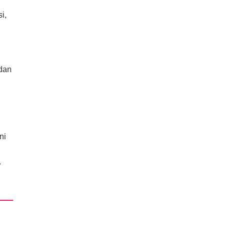
i,
 dan
ni
.