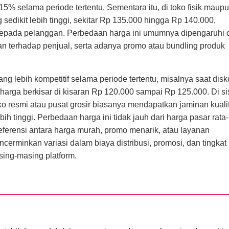
5% selama periode tertentu. Sementara itu, di toko fisik maup
 sedikit lebih tinggi, sekitar Rp 135.000 hingga Rp 140.000,
kepada pelanggan. Perbedaan harga ini umumnya dipengaruhi 
aan terhadap penjual, serta adanya promo atau bundling produk
g lebih kompetitif selama periode tertentu, misalnya saat dis
 harga berkisar di kisaran Rp 120.000 sampai Rp 125.000. Di si
ko resmi atau pusat grosir biasanya mendapatkan jaminan kuali
ih tinggi. Perbedaan harga ini tidak jauh dari harga pasar rata-
eferensi antara harga murah, promo menarik, atau layanan
erminkan variasi dalam biaya distribusi, promosi, dan tingkat
ing-masing platform.