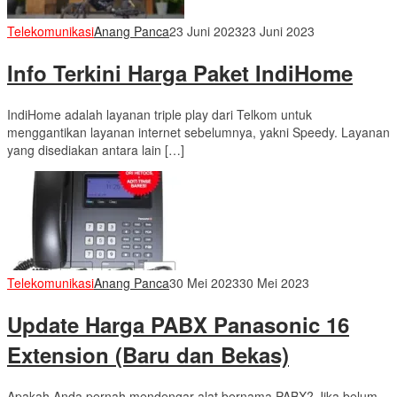
Telekomunikasi
Anang Panca
23 Juni 2023
23 Juni 2023
Info Terkini Harga Paket IndiHome
IndiHome adalah layanan triple play dari Telkom untuk
menggantikan layanan internet sebelumnya, yakni Speedy. Layanan
yang disediakan antara lain […]
Telekomunikasi
Anang Panca
30 Mei 2023
30 Mei 2023
Update Harga PABX Panasonic 16
Extension (Baru dan Bekas)
Apakah Anda pernah mendengar alat bernama PABX? Jika belum,