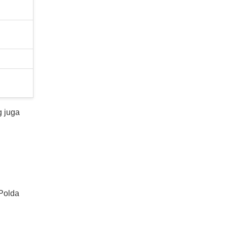
g juga
Polda