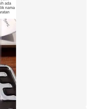
sih ada
alik nama
aratan