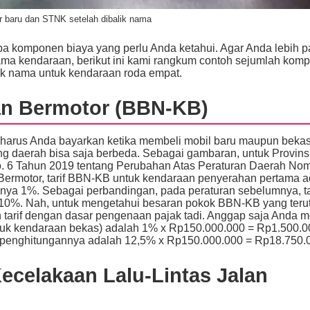
r baru dan STNK setelah dibalik nama
a komponen biaya yang perlu Anda ketahui. Agar Anda lebih 
ma kendaraan, berikut ini kami rangkum contoh sejumlah kom
ik nama untuk kendaraan roda empat.
an Bermotor (BBN-KB)
harus Anda bayarkan ketika membeli mobil baru maupun beka
ng daerah bisa saja berbeda. Sebagai gambaran, untuk Provins
o. 6 Tahun 2019 tentang Perubahan Atas Peraturan Daerah Nom
ermotor, tarif BBN-KB untuk kendaraan penyerahan pertama a
ya 1%. Sebagai perbandingan, pada peraturan sebelumnya, ta
 10%.
Nah, untuk mengetahui besaran pokok BBN-KB yang teru
 tarif dengan dasar pengenaan pajak tadi. Anggap saja Anda 
tuk kendaraan bekas) adalah 1% x Rp150.000.000 = Rp1.500.0
ka penghitungannya adalah 12,5% x Rp150.000.000 = Rp18.750.
celakaan Lalu-Lintas Jalan