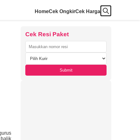
Home
Cek Ongkir
Cek Harga
Cek Resi Paket
Submit
gurus
balik