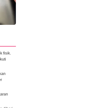
 fisik.
kuti
ukan
er
taran