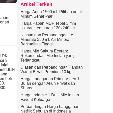
Artikel Terkait
Harga Aqua 1500 ml: Pilihan untuk
Minum Sehari-hari
paham
ponen
Harga Papan MDF Tebal 3 mm
Ukuran Lembaran 120x240cm
Ulasan dan Perbandingan Le
Minerale 330 ml: Air Mineral
Berkualitas Tinggi
Harga Mie Sakura Eceran:
s
Rekomendasi Mie Instan yang
i DKI
Terjangkau
or 9
dalah
Ulasan dan Perbandingan Pandan
riff BBN-
Wangi Beras Premium 10 kg
tang,
membeli
Harga Langganan Prime Video 1
00.
Bulan dengan Akun Privat dan
000.
Shared
Harga Indomie 1 Dus: Mie Instan
Favorit Keluarga
Perbandingan Harga Langganan
Netflix Sebulan di Indonesia