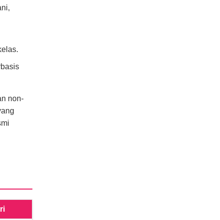
ni,
elas.
rbasis
an non-
yang
smi
ri