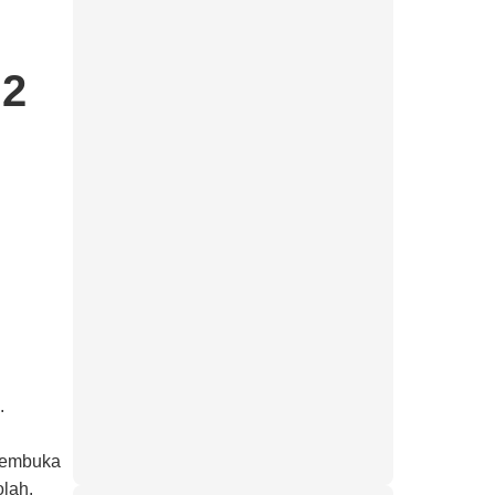
 2
.
 membuka
lah.