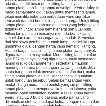
ada dua model besar untuk fitting lampu, yaitu fitting
lampu plafon dan fitting lampu downlight. Kedua fitting ini,
meski sama-sama digunakan untuk memasang lampu,
tetapi memiliki beberapa perbedaan yang signifikan,
termasuk dari sisi bentuk, fungsi, dan harga. Untuk fitting
lampu plafon, ini adalah rumah lampu yang kebanyakan
digunakan untuk lampu hemat energi dan LED bulb.
Fitting lampu plafon biasanya memiliki bentuk yang
simpel dan cara pemasangan yang mudah. Sementara,
dari sisi biaya pembelian, rumah lampu model ini juga
umumnya dijual dengan harga yang hemat di kantong.
Ada berbagai macam fitting lampu plafon yang banyak
digunakan oleh masyarakat. Model fitting lampu plafon
type E27 misalnya, sering digunakan untuk memasang
lampu di ruko dan apartemen sederhana maupun
menengah karena pemasangannya yang mudah. Jika
suatu bangunan tidak menyediakan plafon duct, maka
fitting lampu plafon jenis ini sangat cocok digunakan
untuk bangunan tersebut. Selain pemasangan yang
mudah, harga murah, dan bentuk yang simpel, fitting
lampu plafon juga mempunyai kelebihan lainnya, yaitu
memiliki open ventilation system. Ketika lampu hemat
energi atau LED bulb dipasang, maka panas yang
ditimbulkan oleh lampu dapat keluar dengan mudah dan
ventilasi udara sangat mudah keluar masuk. Namun,