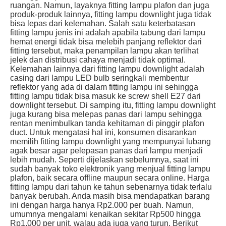
ruangan. Namun, layaknya fitting lampu plafon dan juga
produk-produk lainnya, fitting lampu downlight juga tidak
bisa lepas dari kelemahan. Salah satu keterbatasan
fitting lampu jenis ini adalah apabila tabung dari lampu
hemat energi tidak bisa melebih panjang reflektor dari
fitting tersebut, maka penampilan lampu akan terlihat
jelek dan distribusi cahaya menjadi tidak optimal.
Kelemahan lainnya dari fitting lampu downlight adalah
casing dari lampu LED bulb seringkali membentur
reflektor yang ada di dalam fitting lampu ini sehingga
fitting lampu tidak bisa masuk ke screw shell E27 dari
downlight tersebut. Di samping itu, fitting lampu downlight
juga kurang bisa melepas panas dari lampu sehingga
rentan menimbulkan tanda kehitaman di pinggir plafon
duct. Untuk mengatasi hal ini, konsumen disarankan
memilih fitting lampu downlight yang mempunyai lubang
agak besar agar pelepasan panas dari lampu menjadi
lebih mudah. Seperti dijelaskan sebelumnya, saat ini
sudah banyak toko elektronik yang menjual fitting lampu
plafon, baik secara offline maupun secara online. Harga
fitting lampu dari tahun ke tahun sebenarnya tidak terlalu
banyak berubah. Anda masih bisa mendapatkan barang
ini dengan harga hanya Rp2.000 per buah. Namun,
umumnya mengalami kenaikan sekitar Rp500 hingga
Rp1.000 per unit, walau ada juga yang turun. Berikut